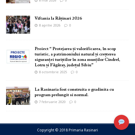
8 mai 2026
0
Viftania la Rășinari 2026
8 aprilie 2026
0
Proiect “ Protejarea și valorificarea, în scop
turistic, a patrimoniului natural și creșterea
siguranței turiștilor în zona munților Cindrel,
Lotru și Făgăraș, județul Sibiu”
8 octombrie 2025
0
La Rasinaria fost construita o gradinita cu
program prelungit si normal.
7 februarie 2020
0
Copyright © 2018 Primaria Rasinari