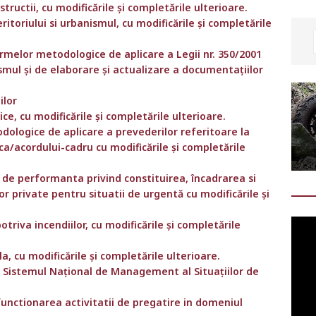
tructii, cu modificările și completările ulterioare.
itoriului si urbanismul, cu modificările și completările
rmelor metodologice de aplicare a Legii nr. 350/2001
smul și de elaborare și actualizare a documentațiilor
ilor
lice, cu modificările și completările ulterioare.
ologice de aplicare a prevederilor referitoare la
ica/acordului-cadru cu modificările și completările
or de performanta privind constituirea, încadrarea si
lor private pentru situatii de urgentă cu modificările și
triva incendiilor, cu modificările și completările
la, cu modificările și completările ulterioare.
d Sistemul Național de Management al Situațiilor de
 functionarea activitatii de pregatire in domeniul