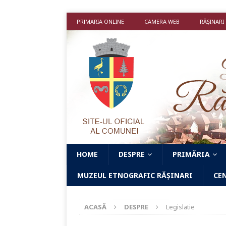
PRIMARIA ONLINE
CAMERA WEB
RĂȘINARI
HOME
DESPRE
PRIMĂRIA
MUZEUL ETNOGRAFIC RĂȘINARI
CE
ACASĂ
DESPRE
Legislatie