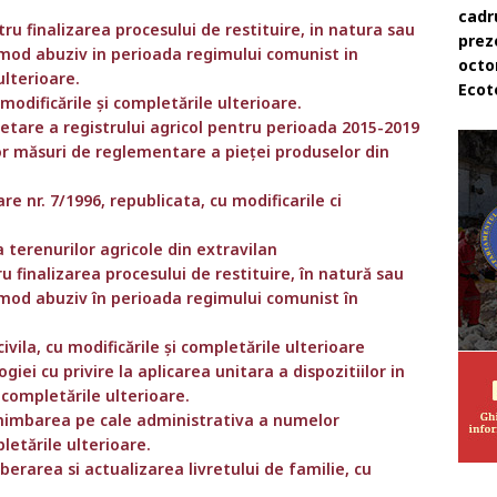
cadr
ru finalizarea procesului de restituire, in natura sau
prez
n mod abuziv in perioada regimului comunist in
octo
ulterioare.
Ecot
u modificările și completările ulterioare.
tare a registrului agricol pentru perioada 2015-2019
or măsuri de reglementare a pieţei produselor din
are nr. 7/1996, republicata, cu modificarile ci
 terenurilor agricole din extravilan
u finalizarea procesului de restituire, în natură sau
n mod abuziv în perioada regimului comunist în
ivila, cu modificările și completările ulterioare
ei cu privire la aplicarea unitara a dispozitiilor in
i completările ulterioare.
 schimbarea pe cale administrativa a numelor
pletările ulterioare.
liberarea si actualizarea livretului de familie, cu