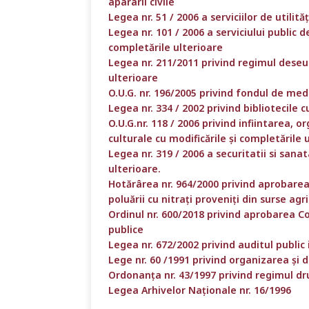
apararii civile
Legea nr. 51 / 2006 a serviciilor de utilit
Legea nr. 101 / 2006 a serviciului public de
completările ulterioare
Legea nr. 211/2011 privind regimul deseuri
ulterioare
O.U.G. nr. 196/2005 privind fondul de medi
Legea nr. 334 / 2002 privind bibliotecile c
O.U.G.nr. 118 / 2006 privind infiintarea, 
culturale cu modificările și completările 
Legea nr. 319 / 2006 a securitatii si sanat
ulterioare.
Hotărârea nr. 964/2000 privind aprobarea
poluării cu nitrați proveniți din surse agr
Ordinul nr. 600/2018 privind aprobarea Co
publice
Legea nr. 672/2002 privind auditul public
Lege nr. 60 /1991 privind organizarea şi 
Ordonanța nr. 43/1997 privind regimul dr
Legea Arhivelor Naționale nr. 16/1996