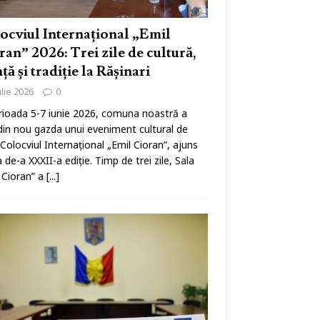
ocviul Internațional „Emil
ran” 2026: Trei zile de cultură,
nță și tradiție la Rășinari
ulie 2026
0
rioada 5-7 iunie 2026, comuna noastră a
din nou gazda unui eveniment cultural de
: Colocviul Internațional „Emil Cioran”, ajuns
a de-a XXXII-a ediție. Timp de trei zile, Sala
 Cioran” a
[...]