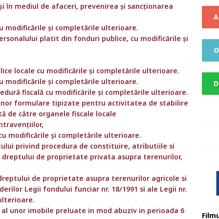
 și în mediul de afaceri, prevenirea și sancționarea
A
u modificările și completările ulterioare.
rsonalului platit din fonduri publice, cu modificările și
O
lice locale cu modificările și completările ulterioare.
cu modificările și completările ulterioare.
D
edură fiscală cu modificările și completările ulterioare.
unor formulare tipizate pentru activitatea de stabilire
tă de către organele fiscale locale
ntravențiilor,
cu modificările și completările ulterioare.
lui privind procedura de constituire, atributiile si
 dreptului de proprietate privata asupra terenurilor,
.
dreptului de proprietate asupra terenurilor agricole si
erilor Legii fondului funciar nr. 18/1991 si ale Legii nr.
ulterioare.
ic al unor imobile preluate in mod abuziv in perioada 6
Filmu