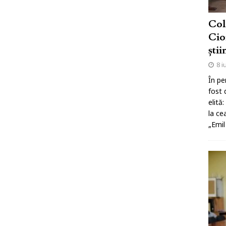
Col
Cio
știi
8 i
În pe
fost 
elită
la ce
„Emil