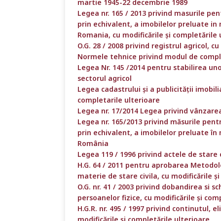
martie 1945-22 decembrie 1989
Legea nr. 165 / 2013 privind masurile pent
prin echivalent, a imobilelor preluate i
Romania, cu modificările și completările 
O.G. 28 / 2008 privind registrul agricol, c
Normele tehnice privind modul de comple
Legea Nr. 145 /2014 pentru stabilirea un
sectorul agricol
Legea cadastrului și a publicității imobili
completarile ulterioare
Legea nr. 17/2014 Legea privind vânzarea
Legea nr. 165/2013 privind măsurile pentr
prin echivalent, a imobilelor preluate î
România
Legea 119 / 1996 privind actele de stare c
H.G. 64 / 2011 pentru aprobarea Metodologi
materie de stare civila, cu modificările ș
O.G. nr. 41 / 2003 privind dobandirea si
persoanelor fizice, cu modificările și com
H.G.R. nr. 495 / 1997 privind continutul, e
modificările și completările ulterioare