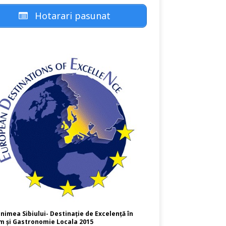
Hotarari pasunat
nimea Sibiului- Destinație de Excelență în
m și Gastronomie Locala 2015