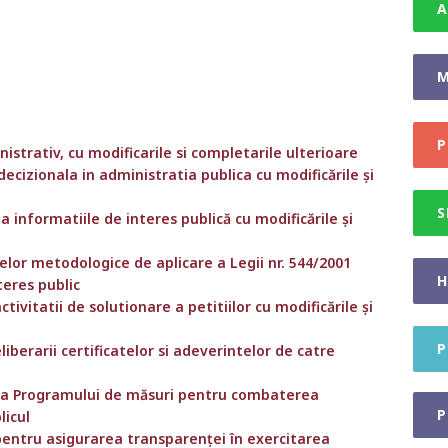
A
M
P
istrativ, cu modificarile si completarile ulterioare
ecizionala in administratia publica cu modificările și
S
la informatiile de interes publică cu modificările și
lor metodologice de aplicare a Legii nr. 544/2001
H
teres public
tivitatii de solutionare a petitiilor cu modificările și
P
liberarii certificatelor si adeverintelor de catre
rea Programului de măsuri pentru combaterea
P
licul
pentru asigurarea transparenței în exercitarea