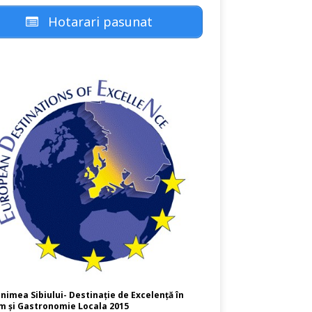
Hotarari pasunat
nimea Sibiului- Destinație de Excelență în
m și Gastronomie Locala 2015