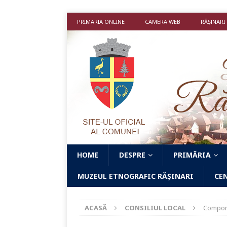
PRIMARIA ONLINE
CAMERA WEB
RĂȘINARI
HOME
DESPRE
PRIMĂRIA
MUZEUL ETNOGRAFIC RĂȘINARI
CE
ACASĂ
CONSILIUL LOCAL
Compo