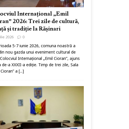
ocviul Internațional „Emil
ran” 2026: Trei zile de cultură,
nță și tradiție la Rășinari
ulie 2026
0
rioada 5-7 iunie 2026, comuna noastră a
din nou gazda unui eveniment cultural de
: Colocviul Internațional „Emil Cioran”, ajuns
a de-a XXXII-a ediție. Timp de trei zile, Sala
 Cioran” a
[...]