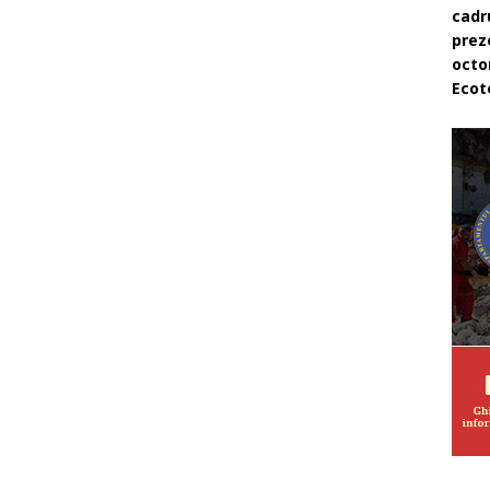
cadr
prez
octo
Ecot