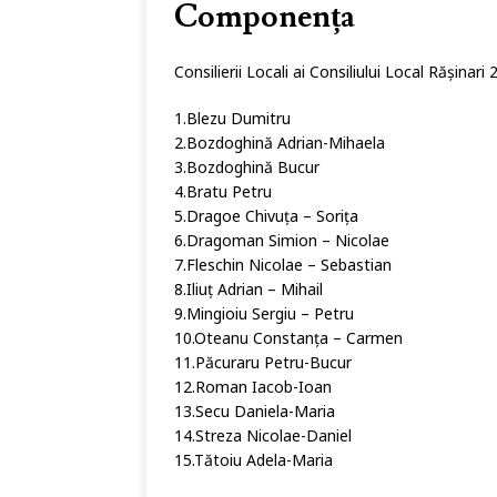
Componența
Consilierii Locali ai Consiliului Local Rășinar
1.Blezu Dumitru
2.Bozdoghină Adrian-Mihaela
3.Bozdoghină Bucur
4.Bratu Petru
5.Dragoe Chivuța – Sorița
6.Dragoman Simion – Nicolae
7.Fleschin Nicolae – Sebastian
8.Iliuț Adrian – Mihail
9.Mingioiu Sergiu – Petru
10.Oteanu Constanța – Carmen
11.Păcuraru Petru-Bucur
12.Roman Iacob-Ioan
13.Secu Daniela-Maria
14.Streza Nicolae-Daniel
15.Tătoiu Adela-Maria