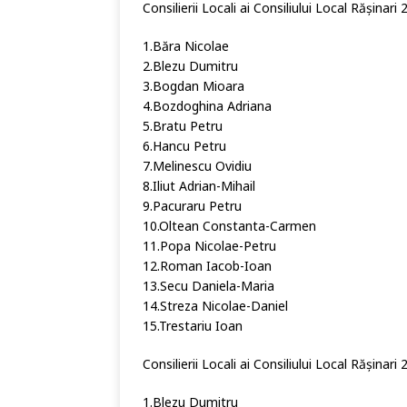
Consilierii Locali ai Consiliului Local Rășinar
1.Băra Nicolae
2.Blezu Dumitru
3.Bogdan Mioara
4.Bozdoghina Adriana
5.Bratu Petru
6.Hancu Petru
7.Melinescu Ovidiu
8.Iliut Adrian-Mihail
9.Pacuraru Petru
10.Oltean Constanta-Carmen
11.Popa Nicolae-Petru
12.Roman Iacob-Ioan
13.Secu Daniela-Maria
14.Streza Nicolae-Daniel
15.Trestariu Ioan
Consilierii Locali ai Consiliului Local Rășinar
1.Blezu Dumitru