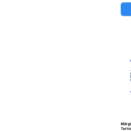
Mărgi
Turis