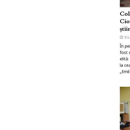
Col
Cio
știi
8 i
În pe
fost 
elită
la ce
„Emil