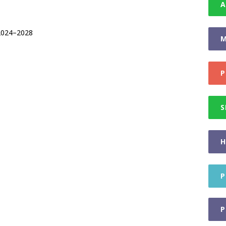
A
i 2024–2028
M
P
S
H
P
P