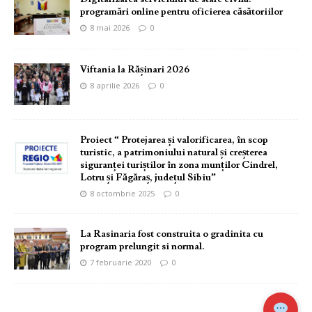
programări online pentru oficierea căsătoriilor
8 mai 2026
0
Viftania la Rășinari 2026
8 aprilie 2026
0
Proiect “ Protejarea și valorificarea, în scop
turistic, a patrimoniului natural și creșterea
siguranței turiștilor în zona munților Cindrel,
Lotru și Făgăraș, județul Sibiu”
8 octombrie 2025
0
La Rasinaria fost construita o gradinita cu
program prelungit si normal.
7 februarie 2020
0