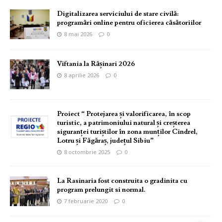
Digitalizarea serviciului de stare civilă:
programări online pentru oficierea căsătoriilor
8 mai 2026
0
Viftania la Rășinari 2026
8 aprilie 2026
0
Proiect “ Protejarea și valorificarea, în scop
turistic, a patrimoniului natural și creșterea
siguranței turiștilor în zona munților Cindrel,
Lotru și Făgăraș, județul Sibiu”
8 octombrie 2025
0
La Rasinaria fost construita o gradinita cu
program prelungit si normal.
7 februarie 2020
0