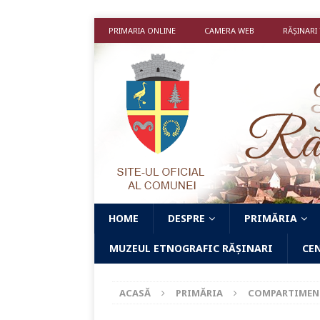
PRIMARIA ONLINE
CAMERA WEB
RĂȘINARI
HOME
DESPRE
PRIMĂRIA
MUZEUL ETNOGRAFIC RĂȘINARI
CE
ACASĂ
PRIMĂRIA
COMPARTIMEN