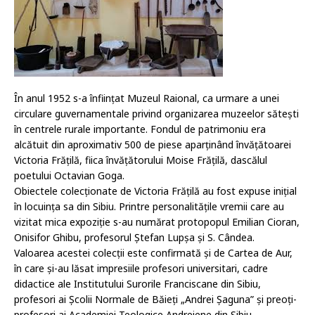
În anul 1952 s-a înființat Muzeul Raional, ca urmare a unei
circulare guvernamentale privind organizarea muzeelor sătești
în centrele rurale importante. Fondul de patrimoniu era
alcătuit din aproximativ 500 de piese aparținând învățătoarei
Victoria Frățilă, fiica învățătorului Moise Frățilă, dascălul
poetului Octavian Goga.
Obiectele colecționate de Victoria Frățilă au fost expuse inițial
în locuința sa din Sibiu. Printre personalitățile vremii care au
vizitat mica expoziție s-au numărat protopopul Emilian Cioran,
Onisifor Ghibu, profesorul Ștefan Lupșa și S. Cândea.
Valoarea acestei colecții este confirmată și de Cartea de Aur,
în care și-au lăsat impresiile profesori universitari, cadre
didactice ale Institutului Surorile Franciscane din Sibiu,
profesori ai Școlii Normale de Băieți „Andrei Șaguna” și preoți-
profesori ai Academiei Teologice Andreiene din Sibiu.