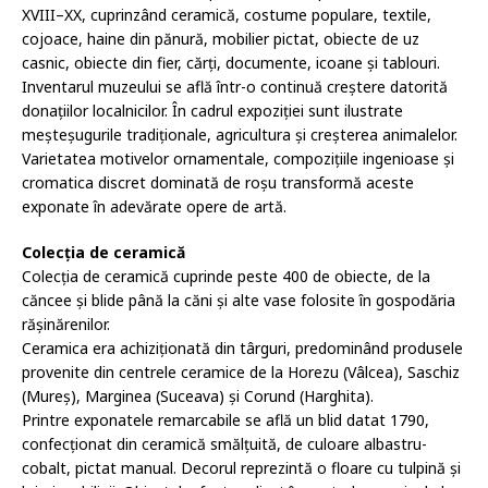
XVIII–XX, cuprinzând ceramică, costume populare, textile,
cojoace, haine din pănură, mobilier pictat, obiecte de uz
casnic, obiecte din fier, cărți, documente, icoane și tablouri.
Inventarul muzeului se află într-o continuă creștere datorită
donațiilor localnicilor. În cadrul expoziției sunt ilustrate
meșteșugurile tradiționale, agricultura și creșterea animalelor.
Varietatea motivelor ornamentale, compozițiile ingenioase și
cromatica discret dominată de roșu transformă aceste
exponate în adevărate opere de artă.
Colecția de ceramică
Colecția de ceramică cuprinde peste 400 de obiecte, de la
căncee și blide până la căni și alte vase folosite în gospodăria
rășinărenilor.
Ceramica era achiziționată din târguri, predominând produsele
provenite din centrele ceramice de la Horezu (Vâlcea), Saschiz
(Mureș), Marginea (Suceava) și Corund (Harghita).
Printre exponatele remarcabile se află un blid datat 1790,
confecționat din ceramică smălțuită, de culoare albastru-
cobalt, pictat manual. Decorul reprezintă o floare cu tulpină și