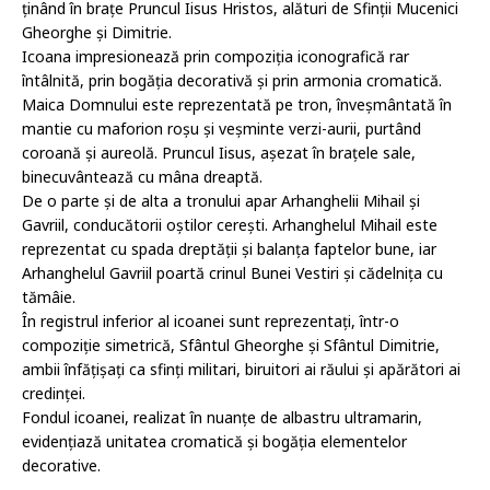
ținând în brațe Pruncul Iisus Hristos, alături de Sfinții Mucenici
Gheorghe și Dimitrie.
Icoana impresionează prin compoziția iconografică rar
întâlnită, prin bogăția decorativă și prin armonia cromatică.
Maica Domnului este reprezentată pe tron, înveșmântată în
mantie cu maforion roșu și veșminte verzi-aurii, purtând
coroană și aureolă. Pruncul Iisus, așezat în brațele sale,
binecuvântează cu mâna dreaptă.
De o parte și de alta a tronului apar Arhanghelii Mihail și
Gavriil, conducătorii oștilor cerești. Arhanghelul Mihail este
reprezentat cu spada dreptății și balanța faptelor bune, iar
Arhanghelul Gavriil poartă crinul Bunei Vestiri și cădelnița cu
tămâie.
În registrul inferior al icoanei sunt reprezentați, într-o
compoziție simetrică, Sfântul Gheorghe și Sfântul Dimitrie,
ambii înfățișați ca sfinți militari, biruitori ai răului și apărători ai
credinței.
Fondul icoanei, realizat în nuanțe de albastru ultramarin,
evidențiază unitatea cromatică și bogăția elementelor
decorative.