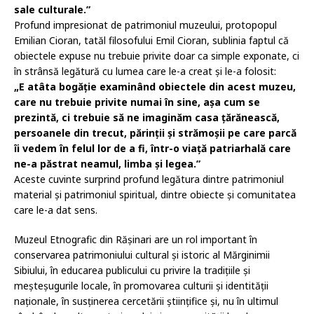
sale culturale.”
Profund impresionat de patrimoniul muzeului, protopopul
Emilian Cioran, tatăl filosofului Emil Cioran, sublinia faptul că
obiectele expuse nu trebuie privite doar ca simple exponate, ci
în strânsă legătură cu lumea care le-a creat și le-a folosit:
„E atâta bogăție examinând obiectele din acest muzeu,
care nu trebuie privite numai în sine, așa cum se
prezintă, ci trebuie să ne imaginăm casa țărănească,
persoanele din trecut, părinții și strămoșii pe care parcă
îi vedem în felul lor de a fi, într-o viață patriarhală care
ne-a păstrat neamul, limba și legea.”
Aceste cuvinte surprind profund legătura dintre patrimoniul
material și patrimoniul spiritual, dintre obiecte și comunitatea
care le-a dat sens.
Muzeul Etnografic din Rășinari are un rol important în
conservarea patrimoniului cultural și istoric al Mărginimii
Sibiului, în educarea publicului cu privire la tradițiile și
meșteșugurile locale, în promovarea culturii și identității
naționale, în susținerea cercetării științifice și, nu în ultimul