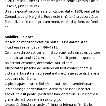
lujeri curbilinii. Obiectul a fost realizat în centrul ceramic de la
Saschiz, județul Mureș.
Un alt exponat valoros este un cănceu datat 1808, realizat la
Corund, județul Harghita. Piesa este smălțuită și decorată cu
flori stilizate, în culori precum maro, verde și galben, pe fond
bej.
Mobilierul pictat
Piesele de mobilier pictat din muzeu sunt datate și se
încadrează în perioada 1799–1913.
Cel mai vechi obiect din lemn al colecției este un cuier, pe care
apare pictat anul 1799. Acesta era folosit pentru expunerea
obiectelor ceramice, decorative sau utilitare.
Majoritatea pieselor de mobilier au fost confecționate și
pictate în localitate, reprezentând o expresie autentică a artei
populare rășinărene.
O piesă aparte este o lăduță datată 1850, asemănătoare
lăzilor săsești de vecinătate. Aceasta ascunde un sertar
secret, folosit pentru păstrarea banilor familiei. O inscripție în
grafie chirilică consemnează cu grijă:
„Această lăduță s-a isprăvit în luna lui februarie, în 18 zile,