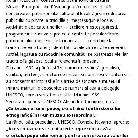
Muzeul Etnografic din Rășinari joacă un rol esențial în
conservarea patrimoniului cultural al localității și în educarea
publicului cu privire la tradițiile și meșteșugurile locale.
Activitățile dedicate tinerilor — ateliere meșteșugărești,
programe interactive și proiecte centrate pe valorificarea
patrimoniului moștenit de la înaintași — contribuie la
transmiterea istoriei și identității locale către noile generații.
Astfel, legătura cu rădăcinile comunității se păstrează vie, iar
tradițiile își găsesc locul și relevanța în prezent.
Din anul 1952 și până astăzi, oameni de știință, jurnaliști,
scriitori, arhitecți, directori de muzee și numeroși vizitatori și-
au consemnat impresiile în Cartea de Onoare a muzeului.
Printre mărturiile deosebite se numără și cea a delegației
UNESCO, care a vizitat muzeul la 14 iunie 1969.
Secretarul general UNESCO, Alejandro Rodriguez, nota:
„Ca tezaur al unui popor, s-a strâns toată istoria lui
etnografică într-un muzeu extraordinar.”
La rândul său, președinta UNESCO, Cornelia Navarro, aprecia:
„Acest muzeu este o bijuterie reprezentativă a
efortului poporului român pentru conservarea valorilor