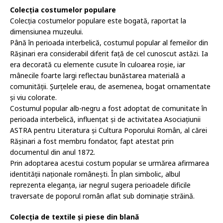
Colecția costumelor populare
Colecția costumelor populare este bogată, raportat la
dimensiunea muzeului.
Până în perioada interbelică, costumul popular al femeilor din
Rășinari era considerabil diferit față de cel cunoscut astăzi. Ia
era decorată cu elemente cusute în culoarea roșie, iar
mânecile foarte largi reflectau bunăstarea materială a
comunității. Șurțelele erau, de asemenea, bogat ornamentate
și viu colorate.
Costumul popular alb-negru a fost adoptat de comunitate în
perioada interbelică, influențat și de activitatea Asociațiunii
ASTRA pentru Literatura și Cultura Poporului Român, al cărei
Rășinari a fost membru fondator, fapt atestat prin
documentul din anul 1872.
Prin adoptarea acestui costum popular se urmărea afirmarea
identității naționale românești. În plan simbolic, albul
reprezenta eleganța, iar negrul sugera perioadele dificile
traversate de poporul român aflat sub dominație străină.
Colecția de textile și piese din blană