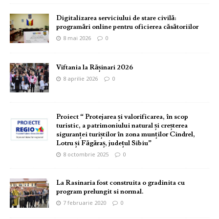
Digitalizarea serviciului de stare civilă:
programări online pentru oficierea căsătoriilor
8 mai 2026
0
Viftania la Rășinari 2026
8 aprilie 2026
0
Proiect “ Protejarea și valorificarea, în scop
turistic, a patrimoniului natural și creșterea
siguranței turiștilor în zona munților Cindrel,
Lotru și Făgăraș, județul Sibiu”
8 octombrie 2025
0
La Rasinaria fost construita o gradinita cu
program prelungit si normal.
7 februarie 2020
0