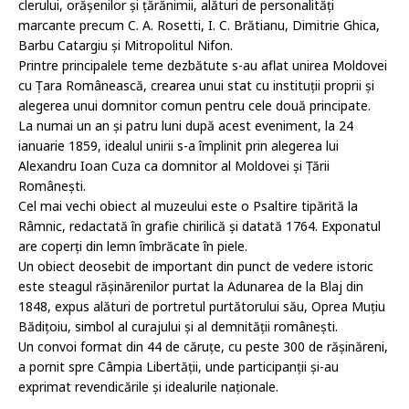
clerului, orășenilor și țărănimii, alături de personalități
marcante precum C. A. Rosetti, I. C. Brătianu, Dimitrie Ghica,
Barbu Catargiu și Mitropolitul Nifon.
Printre principalele teme dezbătute s-au aflat unirea Moldovei
cu Țara Românească, crearea unui stat cu instituții proprii și
alegerea unui domnitor comun pentru cele două principate.
La numai un an și patru luni după acest eveniment, la 24
ianuarie 1859, idealul unirii s-a împlinit prin alegerea lui
Alexandru Ioan Cuza ca domnitor al Moldovei și Țării
Românești.
Cel mai vechi obiect al muzeului este o Psaltire tipărită la
Râmnic, redactată în grafie chirilică și datată 1764. Exponatul
are coperți din lemn îmbrăcate în piele.
Un obiect deosebit de important din punct de vedere istoric
este steagul rășinărenilor purtat la Adunarea de la Blaj din
1848, expus alături de portretul purtătorului său, Oprea Muțiu
Bădițoiu, simbol al curajului și al demnității românești.
Un convoi format din 44 de căruțe, cu peste 300 de rășinăreni,
a pornit spre Câmpia Libertății, unde participanții și-au
exprimat revendicările și idealurile naționale.