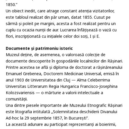
1850.”
Un obiect inedit, care atrage constant atenția vizitatorilor,
este tabloul realizat din păr uman, datat 1855. Cusut pe
sârmă și poleit pe margini, acesta a fost realizat pentru un
cuplu cu ocazia nunții de aur. Lucrarea înfățișează o vază cu
flori, inscripționată cu inițialele celor doi soți, I și E.
Documente și patrimoniu istoric
Muzeul deține, de asemenea, o valoroasă colecție de
documente descoperite în gospodăriile localnicilor din Rășinari.
Printre acestea se află și diploma de doctorat a rășinăreanului
Emanuel Grebenea, Doctorem Medicinae Universal, emisă în
anul 1903 de Universitatea din Cluj — Alma Celeberrima
Universitas Litterarum Regia Hungarica Francisco-Josephina
Kolozsvariensis — o mărturie a valorii intelectuale a
comunității.
Una dintre piesele importante ale Muzeului Etnografic Rășinari
este litografia intitulată „Solemnitatea deschiderii Divanului
Ad-hoc la 29 septembrie 1857, în București”.
La această adunare au participat reprezentanți ai boierimii,