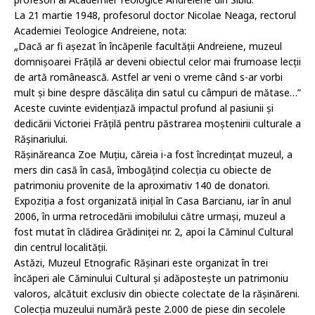
La 21 martie 1948, profesorul doctor Nicolae Neaga, rectorul
Academiei Teologice Andreiene, nota:
„Dacă ar fi așezat în încăperile facultății Andreiene, muzeul
domnișoarei Frățilă ar deveni obiectul celor mai frumoase lecții
de artă românească. Astfel ar veni o vreme când s-ar vorbi
mult și bine despre dăscălița din satul cu câmpuri de mătase…”
Aceste cuvinte evidențiază impactul profund al pasiunii și
dedicării Victoriei Frățilă pentru păstrarea moștenirii culturale a
Rășinariului.
Rășinăreanca Zoe Muțiu, căreia i-a fost încredințat muzeul, a
mers din casă în casă, îmbogățind colecția cu obiecte de
patrimoniu provenite de la aproximativ 140 de donatori.
Expoziția a fost organizată inițial în Casa Barcianu, iar în anul
2006, în urma retrocedării imobilului către urmași, muzeul a
fost mutat în clădirea Grădiniței nr. 2, apoi la Căminul Cultural
din centrul localității.
Astăzi, Muzeul Etnografic Rășinari este organizat în trei
încăperi ale Căminului Cultural și adăpostește un patrimoniu
valoros, alcătuit exclusiv din obiecte colectate de la rășinăreni.
Colecția muzeului numără peste 2.000 de piese din secolele