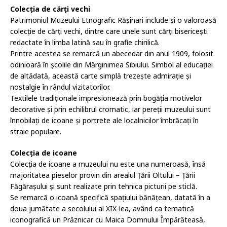
Colecția de cărți vechi
Patrimoniul Muzeului Etnografic Rășinari include și o valoroasă
colecție de cărți vechi, dintre care unele sunt cărți bisericești
redactate în limba latină sau în grafie chirilică.
Printre acestea se remarcă un abecedar din anul 1909, folosit
odinioară în școlile din Mărginimea Sibiului. Simbol al educației
de altădată, această carte simplă trezește admirație și
nostalgie în rândul vizitatorilor.
Textilele tradiționale impresionează prin bogăția motivelor
decorative și prin echilibrul cromatic, iar pereții muzeului sunt
înnobilați de icoane și portrete ale localnicilor îmbrăcați în
straie populare.
Colecția de icoane
Colecția de icoane a muzeului nu este una numeroasă, însă
majoritatea pieselor provin din arealul Țării Oltului – Țării
Făgărașului și sunt realizate prin tehnica picturii pe sticlă.
Se remarcă o icoană specifică spațiului bănățean, datată în a
doua jumătate a secolului al XIX-lea, având ca tematică
iconografică un Prăznicar cu Maica Domnului Împărăteasă,