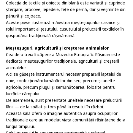
Colecția de textile și obiecte din blană este variată și cuprinde
ștergare, procove, lepedeie, fețe de pernă, dar și veșminte din
pănură și cojoace.
Aceste piese ilustrează măiestria meșteșugurilor casnice și
rolul important al țesutului, cusutului și prelucrării textilelor în
gospodăria tradițională rășinăreană.
Meșteșuguri, agricultură și creșterea animalelor
Cea de-a treia încăpere a Muzeului Etnografic Rășinari este
dedicată meșteșugurilor tradiționale, agriculturii și creșterii
animalelor.
Aici se găsește instrumentarul necesar preparării laptelui de
oaie, confecționării lumânărilor din seu, precum și unelte
agricole, precum plugul și semănătoarea, folosite pentru
lucrările câmpului.
De asemenea, sunt prezentate uneltele necesare prelucrării
lânii — de la spălat și tors până la țesutul în război.
Această sală oferă o imagine autentică asupra ocupațiilor
tradiționale care au modelat viața comunității rășinărene de-a
lungul timpului.
Rolul muzeului în conservarea patrimoniului cultural