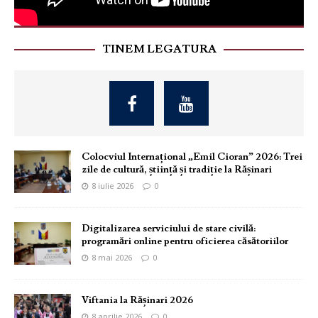
TINEM LEGATURA
Colocviul Internațional „Emil Cioran” 2026: Trei
zile de cultură, știință și tradiție la Rășinari
8 iulie 2026
0
Digitalizarea serviciului de stare civilă:
programări online pentru oficierea căsătoriilor
8 mai 2026
0
Viftania la Rășinari 2026
8 aprilie 2026
0