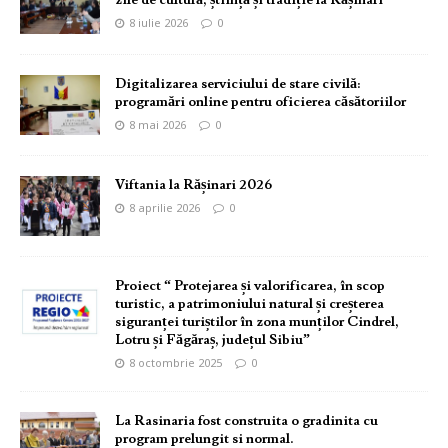
zile de cultură, știință și tradiție la Rășinari
8 iulie 2026
0
Digitalizarea serviciului de stare civilă:
programări online pentru oficierea căsătoriilor
8 mai 2026
0
Viftania la Rășinari 2026
8 aprilie 2026
0
Proiect “ Protejarea și valorificarea, în scop
turistic, a patrimoniului natural și creșterea
siguranței turiștilor în zona munților Cindrel,
Lotru și Făgăraș, județul Sibiu”
8 octombrie 2025
0
La Rasinaria fost construita o gradinita cu
program prelungit si normal.