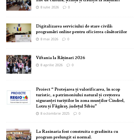
zile de cultură, știință și tradiție la Rășinari
8 iulie 2026
0
Digitalizarea serviciului de stare civilă:
programări online pentru oficierea căsătoriilor
8 mai 2026
0
Viftania la Rășinari 2026
8 aprilie 2026
0
Proiect “ Protejarea și valorificarea, în scop
turistic, a patrimoniului natural și creșterea
siguranței turiștilor în zona munților Cindrel,
Lotru și Făgăraș, județul Sibiu”
8 octombrie 2025
0
La Rasinaria fost construita o gradinita cu
program prelungit si normal.