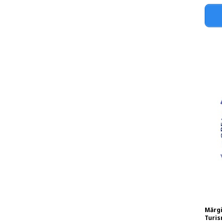
Mărgi
Turis