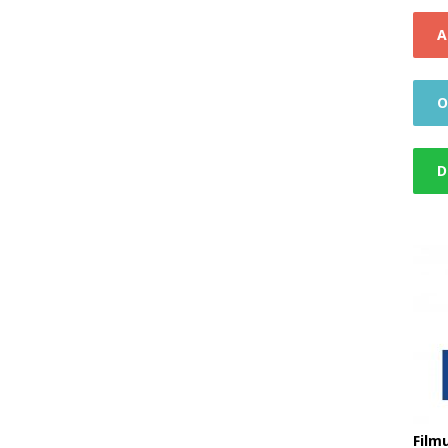
A
O
D
Filmu