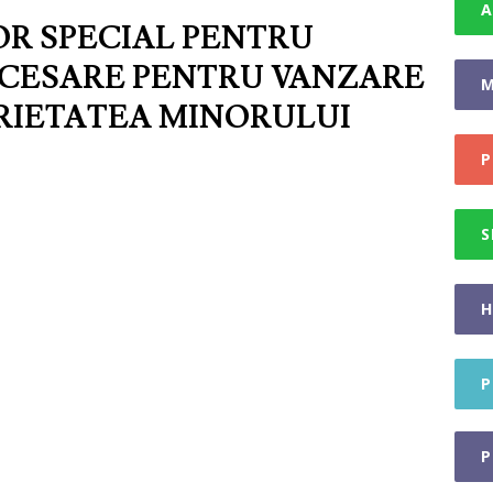
A
R SPECIAL PENTRU
NECESARE PENTRU VANZARE
M
RIETATEA MINORULUI
P
S
H
P
P