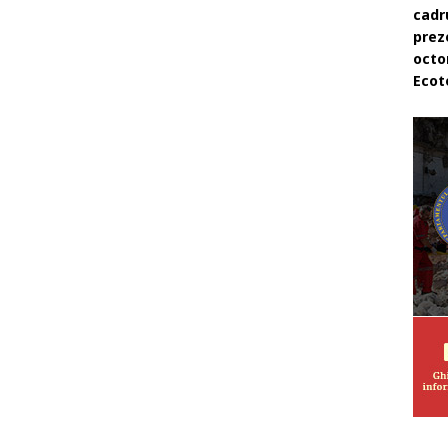
cadr
prez
octo
Ecot