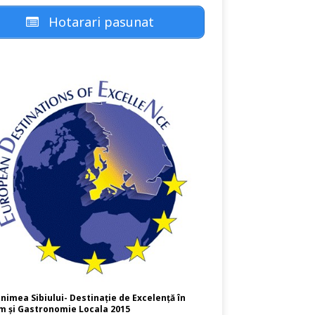
Hotarari pasunat
nimea Sibiului- Destinație de Excelență în
m și Gastronomie Locala 2015