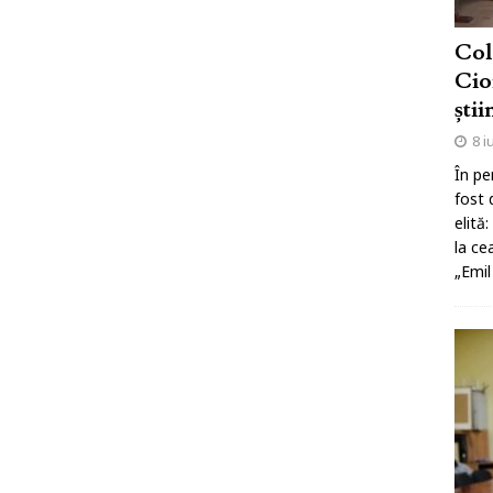
Col
Cio
știi
8 i
În pe
fost 
elită
la ce
„Emil