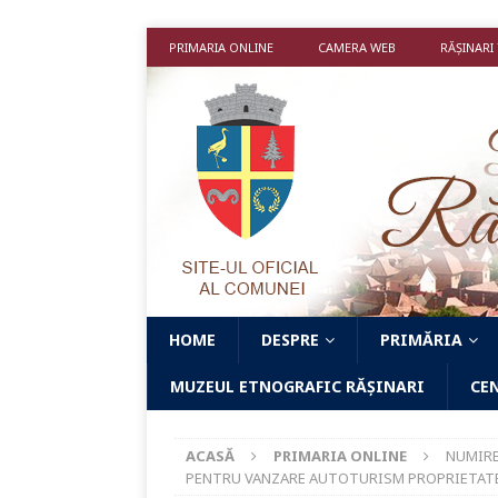
PRIMARIA ONLINE
CAMERA WEB
RĂȘINARI
HOME
DESPRE
PRIMĂRIA
MUZEUL ETNOGRAFIC RĂȘINARI
CE
ACASĂ
PRIMARIA ONLINE
NUMIRE
PENTRU VANZARE AUTOTURISM PROPRIETAT