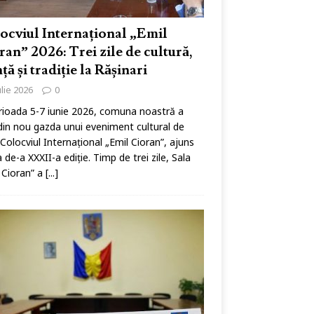
ocviul Internațional „Emil
ran” 2026: Trei zile de cultură,
nță și tradiție la Rășinari
ulie 2026
0
rioada 5-7 iunie 2026, comuna noastră a
din nou gazda unui eveniment cultural de
: Colocviul Internațional „Emil Cioran”, ajuns
a de-a XXXII-a ediție. Timp de trei zile, Sala
 Cioran” a
[...]